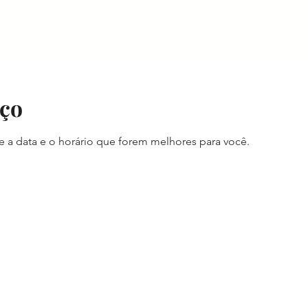
HOME
QUEM SOMOS
M
iço
e a data e o horário que forem melhores para você.